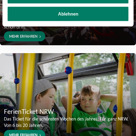
KombiTicket
Ablehnen
Das Ticket für Sport, Kultur und Events – Bus und Bahn sind
schon drin.
MEHR ERFAHREN
FerienTicket NRW
Das Ticket für die schönsten Wochen des Jahres: Für ganz NRW.
Von 6 bis 20 Jahren.
MEHR ERFAHREN