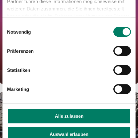
Partner führen diese Informationen möglicherweise mit
weiteren Daten zusammen, die Sie ihnen bereitgestellt
haben oder die sie im Rahmen Ihrer Nutzung der Dienste
gesammelt haben.
Einwilligungsauswahl
Notwendig
Präferenzen
eezy.nrw
Einfach einchecken. Einsteigen. Auschecken. Fertig.
Statistiken
MEHR ERFAHREN
Marketing
Alle zulassen
Auswahl erlauben