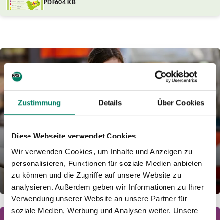
PDF
604 KB
Zustimmung
Details
Über Cookies
HandyTicket
Diese Webseite verwendet Cookies
Der einfache Einstieg in Bus und Bahn: In der VRS-App findest
Wir verwenden Cookies, um Inhalte und Anzeigen zu
die richtige Verbindung, kaufst das passende Ticket – und sparst
personalisieren, Funktionen für soziale Medien anbieten
sogar.
zu können und die Zugriffe auf unsere Website zu
MEHR ERFAHREN
analysieren. Außerdem geben wir Informationen zu Ihrer
Verwendung unserer Website an unsere Partner für
soziale Medien, Werbung und Analysen weiter. Unsere