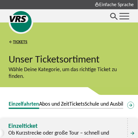
Einfache Sprache
TICKETS
Unser Ticketsortiment
Wähle Deine Kategorie, um das richtige Ticket zu
finden.
Einzelfahrten
Abos und ZeitTickets
Schule und Ausbildung
S
Einzelticket
Ob Kurzstrecke oder große Tour – schnell und