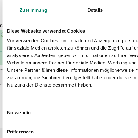
Eisenbahninfrastrukturunternehmen, Verkehrsverbund)
weitergegeben werden, falls der VRS GmbH die
Zustimmung
Details
Beantwortung selbst nicht möglich sein sollte.
Captcha
*
Diese Webseite verwendet Cookies
Wir verwenden Cookies, um Inhalte und Anzeigen zu persona
für soziale Medien anbieten zu können und die Zugriffe auf 
analysieren. Außerdem geben wir Informationen zu Ihrer Ve
Website an unsere Partner für soziale Medien, Werbung und 
Unsere Partner führen diese Informationen möglicherweise m
zusammen, die Sie ihnen bereitgestellt haben oder die sie i
Nutzung der Dienste gesammelt haben.
NACHRICHT ABSCHICKEN
Einwilligungsauswahl
Notwendig
Präferenzen