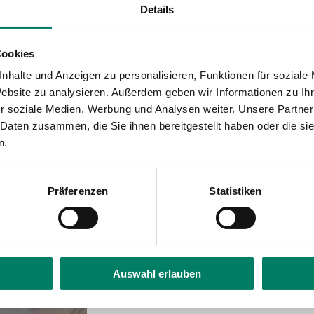
40 Euro! Mit dem KarnevalsTicket kannst Du ga
Details
t im
VRS-Netz
fahren.
 3 Uhr nachts am Folgetag)
Cookies
nhalte und Anzeigen zu personalisieren, Funktionen für soziale
n kleinen Grenzverkehr VRS/VRR sowie auf Fah
Website zu analysieren. Außerdem geben wir Informationen zu I
gewählten Linien aus den und in die Landkrei
r soziale Medien, Werbung und Analysen weiter. Unsere Partner
 Daten zusammen, die Sie ihnen bereitgestellt haben oder die s
n.
Präferenzen
Statistiken
Auswahl erlauben