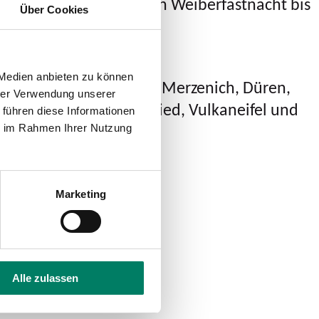
nze sechs Tage lang (von Weiberfastnacht bis
Über Cookies
 Medien anbieten zu können
rten von und nach Titz, Merzenich, Düren,
hrer Verwendung unserer
se Altenkirchen, Neuwied, Vulkaneifel und
 führen diese Informationen
ie im Rahmen Ihrer Nutzung
Marketing
Alle zulassen