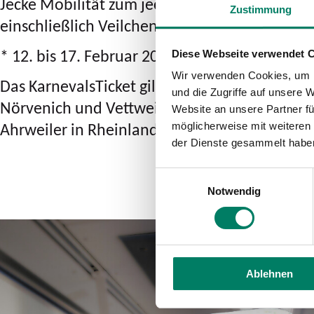
Jecke Mobilität zum jecken Preis von nur 32,
Zustimmung
einschließlich Veilchendienstag*) beliebig of
* 12. bis 17. Februar 2026 Betriebsschluss (=
Diese Webseite verwendet 
Wir verwenden Cookies, um I
Das KarnevalsTicket gilt auch im sogenannte
und die Zugriffe auf unsere 
Nörvenich und Vettweiß im AVV sowie auf aus
Website an unsere Partner fü
Ahrweiler in Rheinland-Pfalz.
möglicherweise mit weiteren
der Dienste gesammelt habe
Einwilligungsauswahl
Notwendig
Ablehnen