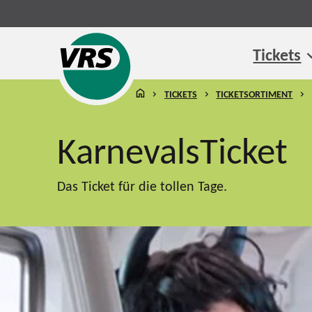
Tickets
STARTSEITE
TICKETS
TICKETSORTIMENT
KarnevalsTicket
Das Ticket für die tollen Tage.