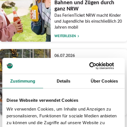
Bahnen und Zügen durch
ganz NRW
Das FerienTicket NRW macht Kinder
und Jugendliche bis einschließlich 20
Jahren mobil
WEITERLESEN
06.07.2026
Start der
Korridorsanierung:
go.Rheinland erwartet eine
Zustimmung
Details
Über Cookies
planmäßige Umsetzung
Totalsperrung der rechten
Rheinstrecke aufgrund von
Diese Webseite verwendet Cookies
Bauarbeiten von Juli bis Dezember
Wir verwenden Cookies, um Inhalte und Anzeigen zu
WEITERLESEN
personalisieren, Funktionen für soziale Medien anbieten
zu können und die Zugriffe auf unsere Website zu