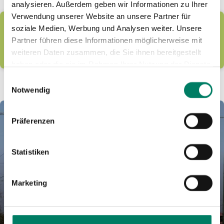
analysieren. Außerdem geben wir Informationen zu Ihrer
Verwendung unserer Website an unsere Partner für
Zu den Pressemeldungen
soziale Medien, Werbung und Analysen weiter. Unsere
Partner führen diese Informationen möglicherweise mit
ALLE ANZEIGEN...
weiteren Daten zusammen, die Sie ihnen bereitgestellt
haben oder die sie im Rahmen Ihrer Nutzung der Dienste
gesammelt haben.
Einwilligungsauswahl
Notwendig
Präferenzen
Statistiken
Marketing
Pressemeldungen Partner
Hier stellen wir Euch ausgewählte Pressemeldungen unserer
Partner zur Verfügung.