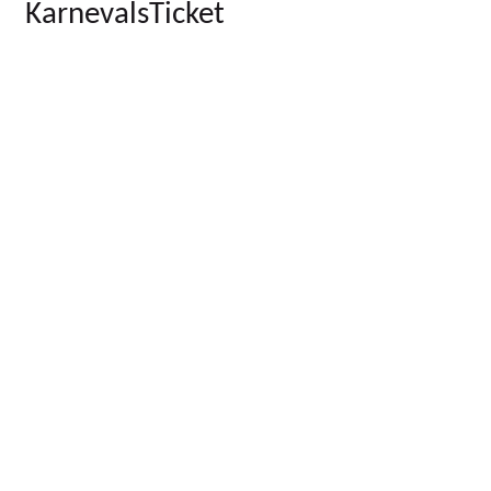
KarnevalsTicket
Das Ticket für die tollen Tage. Von Weiberfastnacht
Veilchendienstag.
Facebook
Ko
YouTube
F
Instagram
S
LinkedIn