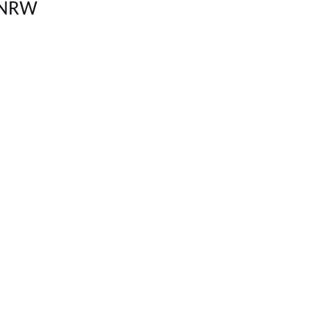
t NRW
 schönsten Wochen des Jahres: Für ganz NRW. Von 6