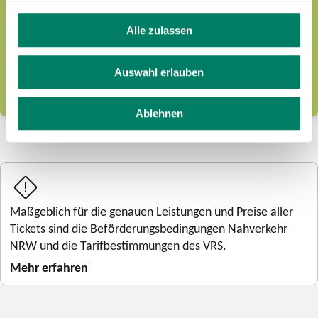
In den Schulferien zu Hause abhängen? Von wegen!
Ferienzeit bedeutet, unterwegs zu sein, Freunde zu
treffen und Abenteuer zu erleben – am besten jenseits
Alle zulassen
der eigenen Haustür. Das
FerienTicket NRW
ist das
NRW-​weite Mobilitätsangebot für junge Leute.
Auswahl erlauben
MEHR ERFAHREN
Ablehnen
Maßgeblich für die genauen Leistungen und Preise aller
Tickets sind die Beförderungsbedingungen Nahverkehr
NRW und die Tarifbestimmungen des VRS.
Mehr erfahren