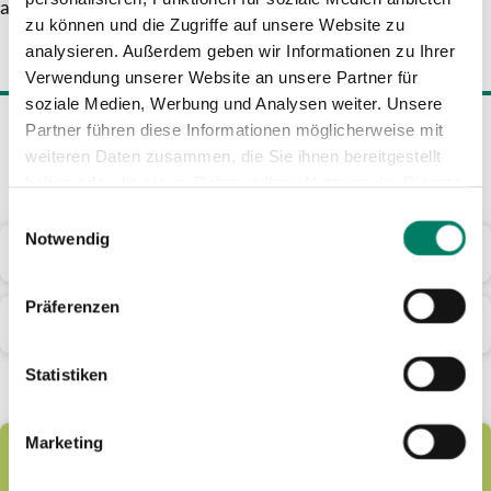
an den Ticketautomaten der Verkehrsunternehmen.
zu können und die Zugriffe auf unsere Website zu
analysieren. Außerdem geben wir Informationen zu Ihrer
Verwendung unserer Website an unsere Partner für
soziale Medien, Werbung und Analysen weiter. Unsere
Mehr Informationen
Partner führen diese Informationen möglicherweise mit
weiteren Daten zusammen, die Sie ihnen bereitgestellt
haben oder die sie im Rahmen Ihrer Nutzung der Dienste
gesammelt haben.
Einwilligungsauswahl
Notwendig
Geltungsdauer und Gültigkeitsbereich
Präferenzen
Mitnahmemöglichkeiten
Statistiken
Marketing
FerienTicket NRW