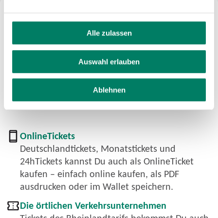
Ticket kaufen
Handytickets
Alle zulassen
Tickets des Rheinlandtarifs bekommst Du ganz
einfach als Handytickets in der VRS-App: Hier
Auswahl erlauben
findest Du schnell und einfach die richtige
Verbindung und kaufst ganz leicht das
Ablehnen
passende Ticket für Deine Fahrt.
OnlineTickets
Deutschlandtickets, Monatstickets und
24hTickets kannst Du auch als OnlineTicket
kaufen – einfach online kaufen, als PDF
ausdrucken oder im Wallet speichern.
Die örtlichen Verkehrsunternehmen
Tickets des Rheinlandtarifs bekommst Du auch