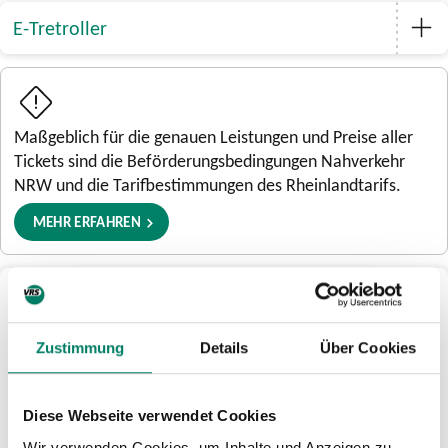
E-Tretroller
Maßgeblich für die genauen Leistungen und Preise aller
Tickets sind die Beförderungsbedingungen Nahverkehr
NRW und die Tarifbestimmungen des Rheinlandtarifs.
MEHR ERFAHREN
Noch Fragen?
Hier gibt es mehr Antworten:
Zustimmung
Details
Über Cookies
Die Kundencenter der VRS-Unternehmen
ADRESSEN FINDEN
Die Schlaue Nummer
Diese Webseite verwendet Cookies
Hier erhältst Du kostenlose Beratung zu allen Ticket- und
Wir verwenden Cookies, um Inhalte und Anzeigen zu