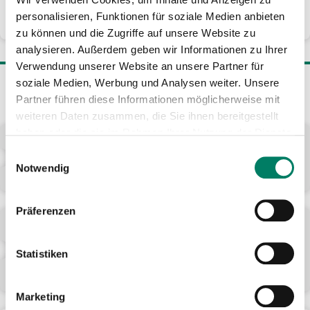
Tariffragen
personalisieren, Funktionen für soziale Medien anbieten
0800 6 50 40 30
zu können und die Zugriffe auf unsere Website zu
analysieren. Außerdem geben wir Informationen zu Ihrer
Verwendung unserer Website an unsere Partner für
soziale Medien, Werbung und Analysen weiter. Unsere
Mehr Informationen
Partner führen diese Informationen möglicherweise mit
weiteren Daten zusammen, die Sie ihnen bereitgestellt
haben oder die sie im Rahmen Ihrer Nutzung der Dienste
24hFahrradTicket NRW
gesammelt haben.
Einwilligungsauswahl
Die ideale Ergänzung für alle Touren, die über das
Notwendig
VRS-Gebiet hinausgehen.
Präferenzen
NRWUpgradeFahrrad Monat
Für 47,80 Euro extra im Monat (ab 01.01.2026)
Statistiken
wird das Fahrrad Dein Begleiter – im gesamten
Nahverkehr von NRW.
Marketing