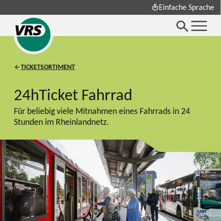
Einfache Sprache
TICKETSORTIMENT
24hTicket Fahrrad
Für beliebig viele Mitnahmen eines Fahrrads in 24
Stunden im Rheinlandnetz.