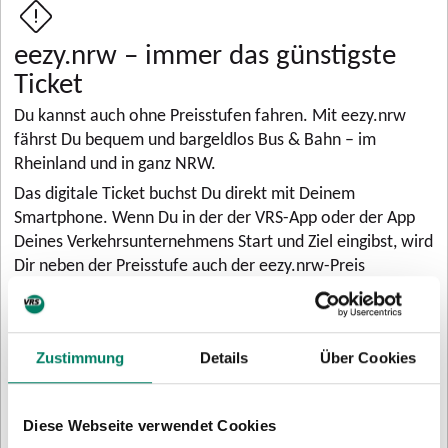
eezy.nrw – immer das günstigste
Ticket
Du kannst auch ohne Preisstufen fahren. Mit eezy.nrw
fährst Du bequem und bargeldlos Bus & Bahn – im
Rheinland und in ganz NRW.
Das digitale Ticket buchst Du direkt mit Deinem
Smartphone. Wenn Du in der der VRS-App oder der App
Deines Verkehrsunternehmens Start und Ziel eingibst, wird
Dir neben der Preisstufe auch der eezy.nrw-Preis
angezeigt.
Mit eezy.nrw zahlst Du
für keine Fahrt* mehr als für ein Einzelticket – meist
Zustimmung
Details
Über Cookies
sogar weniger,
in 24 Stunden* maximal 27,80 Euro im Rheinlandtarif
und
Diese Webseite verwendet Cookies