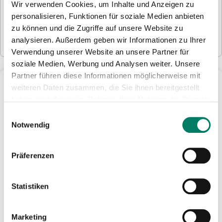
im Monat* nie mehr als für ein Deutschlandticket
Wir verwenden Cookies, um Inhalte und Anzeigen zu
(aktuell 63 Euro).
personalisieren, Funktionen für soziale Medien anbieten
(* in der 2. Klasse)
zu können und die Zugriffe auf unsere Website zu
analysieren. Außerdem geben wir Informationen zu Ihrer
Mehr Infos dazu findest Du hier:
eezy.nrw
Verwendung unserer Website an unsere Partner für
soziale Medien, Werbung und Analysen weiter. Unsere
Partner führen diese Informationen möglicherweise mit
Ticket kaufen
weiteren Daten zusammen, die Sie ihnen bereitgestellt
HandyTickets
haben oder die sie im Rahmen Ihrer Nutzung der Dienste
gesammelt haben.
Tickets des Rheinlandtarifs bekommst Du ganz
Einwilligungsauswahl
Notwendig
einfach als Handytickets in der VRS-App: Hier
findest Du schnell und einfach die richtige
Verbindung und kaufst ganz leicht das
Präferenzen
passende Ticket für Deine Fahrt.
Statistiken
OnlineTickets
Marketing
Deutschlandtickets, Monatstickets und