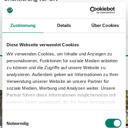
Unsere Haltestelleninformationen bieten Dir eine bessere
Orientierung an den Haltestellen und Informationen über
einen barrierefreien Zugang.
Zustimmung
Details
Über Cookies
HALTESTELLEN- UND LINIENINFORMATIONEN
Diese Webseite verwendet Cookies
Wir verwenden Cookies, um Inhalte und Anzeigen zu
personalisieren, Funktionen für soziale Medien anbieten
Allgemeine Tipps für eine gute Fahrt
zu können und die Zugriffe auf unsere Website zu
analysieren. Außerdem geben wir Informationen zu Ihrer
Verwendung unserer Website an unsere Partner für
soziale Medien, Werbung und Analysen weiter. Unsere
Partner führen diese Informationen möglicherweise mit
weiteren Daten zusammen, die Sie ihnen bereitgestellt
haben oder die sie im Rahmen Ihrer Nutzung der Dienste
gesammelt haben.
Einwilligungsauswahl
Notwendig