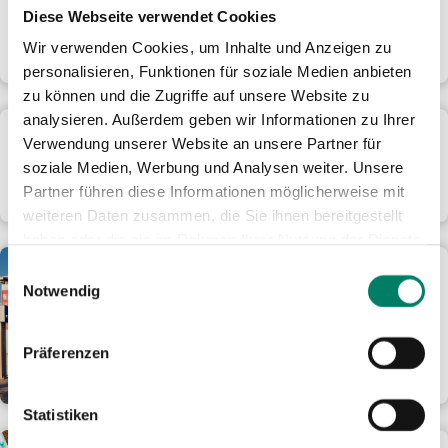
Tarifgebiet Rheinlandtarif
Diese Webseite verwendet Cookies
In diesen Städten und Gemeinden gelten Deine Tickets
Wir verwenden Cookies, um Inhalte und Anzeigen zu
personalisieren, Funktionen für soziale Medien anbieten
zu können und die Zugriffe auf unsere Website zu
analysieren. Außerdem geben wir Informationen zu Ihrer
Tarifbestimmungen Rheinlandtarif
Verwendung unserer Website an unsere Partner für
Das Regelwerk des neuen Rheinlandtarifs, dem
soziale Medien, Werbung und Analysen weiter. Unsere
Gemeinschaftstarif von AVV und VRS.
Partner führen diese Informationen möglicherweise mit
weiteren Daten zusammen, die Sie ihnen bereitgestellt
haben oder die sie im Rahmen Ihrer Nutzung der Dienste
gesammelt haben.
Mobilitätsgarantie
Einwilligungsauswahl
Notwendig
Unsere Mobilitätsgarantie bringt
Dich bei Verspätungen und
Ausfällen weiter. Hier erfährst Du
Präferenzen
wie.
Statistiken