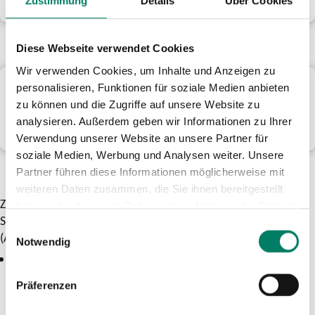
Zustimmung
Details
Über Cookies
Diese Webseite verwendet Cookies
Wir verwenden Cookies, um Inhalte und Anzeigen zu
Tarifbestimmungen Rheinlandtarif
personalisieren, Funktionen für soziale Medien anbieten
zu können und die Zugriffe auf unsere Website zu
Das Regelwerk des neuen Rheinlandtarifs, dem
analysieren. Außerdem geben wir Informationen zu Ihrer
Gemeinschaftstarif von AVV und VRS.
Verwendung unserer Website an unsere Partner für
soziale Medien, Werbung und Analysen weiter. Unsere
Partner führen diese Informationen möglicherweise mit
weiteren Daten zusammen, die Sie ihnen bereitgestellt
Zum
Rheinlandnetz (hier in Grün dargestellt!)
gehören alle
haben oder die sie im Rahmen Ihrer Nutzung der Dienste
Städte und Gemeinden des Aachener Verkehrsverbundes
gesammelt haben.
Einwilligungsauswahl
(AVV) und des Verkehrsverbundes Rhein-Sieg (VRS).
Notwendig
Im AVV
sind das
die Stadt Aachen sowie die Städte und
Gemeinden der StädteRegion Aachen, des Kreises Düren
Präferenzen
und des Kreises Heinsberg.