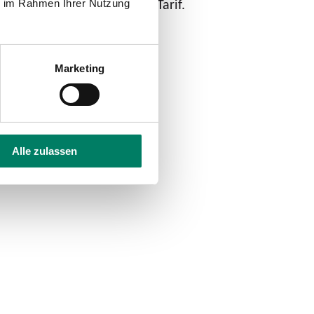
-Tarif, VRR-Tarif und VRS-Tarif.
ie im Rahmen Ihrer Nutzung
Marketing
ternehmen
Alle zulassen