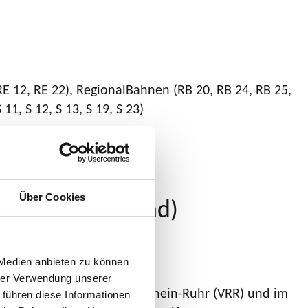
RE 12, RE 22), RegionalBahnen (RB 20, RB 24, RB 25,
 11, S 12, S 13, S 19, S 23)
Über Cookies
erkehr Rheinland)
 Medien anbieten zu können
hrer Verwendung unserer
rkehr im Verkehrsverbund Rhein-Ruhr (VRR) und im
 führen diese Informationen