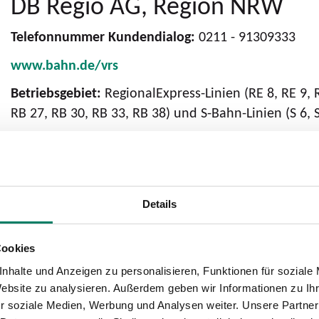
DB Regio AG, Region NRW
Telefonnummer Kundendialog:
0211 - 91309333
www.bahn.de/vrs
Betriebsgebiet:
RegionalExpress-Linien (RE 8, RE 9, 
RB 27, RB 30, RB 33, RB 38) und S-Bahn-Linien (S 6, S
Details
DB Regio Bus NRW (BVR Busv
Siemensstraße 14, 41469 Neuss
Cookies
nhalte und Anzeigen zu personalisieren, Funktionen für soziale
www.dbregiobus-nrw.de
Website zu analysieren. Außerdem geben wir Informationen zu I
Betriebsgebiet:
Buslinien im Regional- und Stadtve
r soziale Medien, Werbung und Analysen weiter. Unsere Partner