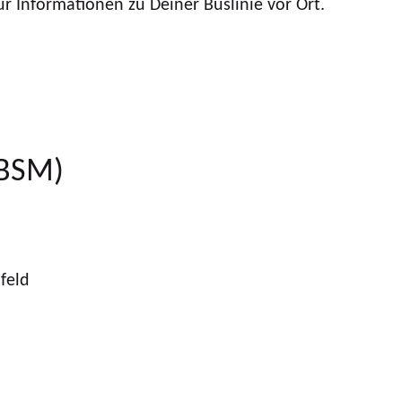
r Informationen zu Deiner Buslinie vor Ort.
(BSM)
feld