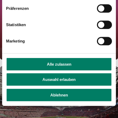
Präferenzen
Statistiken
eezy.nrw
Marketing
5 euros for early summer trips with eezy...
LEARN MORE
Alle zulassen
Auswahl erlauben
Ablehnen