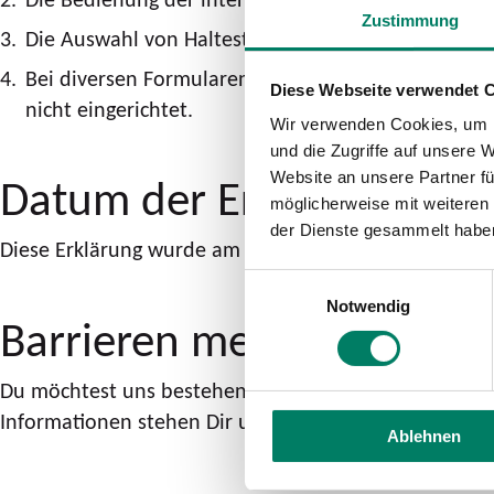
Zustimmung
Die Auswahl von Haltestellen und Linien auf den int
Bei diversen Formularen: Eine automatische Vervoll
Diese Webseite verwendet 
nicht eingerichtet.
Wir verwenden Cookies, um I
und die Zugriffe auf unsere 
Datum der Erstellung bzw.
Website an unsere Partner fü
möglicherweise mit weiteren
der Dienste gesammelt habe
Diese Erklärung wurde am 19.08.2024 erstellt und zule
Einwilligungsauswahl
Notwendig
Barrieren melden: Konta
Du möchtest uns bestehende Barrieren mitteilen oder
Informationen stehen Dir unsere verantwortlichen K
Ablehnen