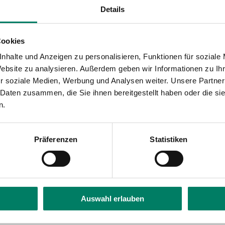
Details
eraktiven Linienplänen ist nicht barrierefrei.
ständigung für persönliche Informationen, die vom Br
Cookies
nhalte und Anzeigen zu personalisieren, Funktionen für soziale
Website zu analysieren. Außerdem geben wir Informationen zu I
 der letzten Aktualisieru
r soziale Medien, Werbung und Analysen weiter. Unsere Partner
 Daten zusammen, die Sie ihnen bereitgestellt haben oder die s
n.
tzt am 24.06.2025 aktualisiert.
Präferenzen
Statistiken
kt zu den Ansprechpartne
 Informationen zur Umsetzung der Barrierefreiheit er
ontaktpersonen unter den folgenden Links zur Verfüg
Auswahl erlauben