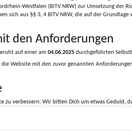
ordrhein-Westfalen (BITV NRW) zur Umsetzung der Rich
ben sich aus §§ 3, 4 BITV NRW, die auf der Grundlag
mit den Anforderungen
beruht auf einer am
04.06.2025
durchgeführten Selbstb
die Website mit den zuvor genannten Anforderungen 
e
te zu verbessern. Wir bitten Dich um etwas Geduld, d
en Auszug der nicht barrierefreien Inhalte entnehme
fe des Browsers eingeschränkt.
lanauskunft und im Haltestellen-Informationssystem is