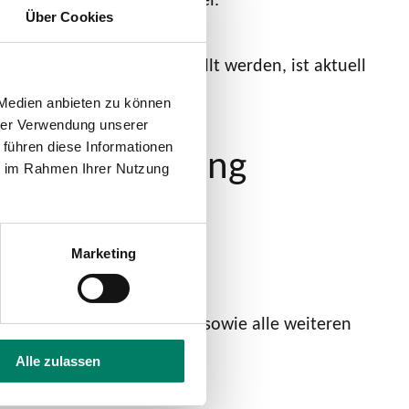
Über Cookies
owser zur Verfügung gestellt werden, ist aktuell
 Medien anbieten zu können
hrer Verwendung unserer
ng der Erklärung
 führen diese Informationen
ie im Rahmen Ihrer Nutzung
Marketing
rn
fragen? Für Dein Feedback sowie alle weiteren
ung:
Barriere melden
.
Alle zulassen