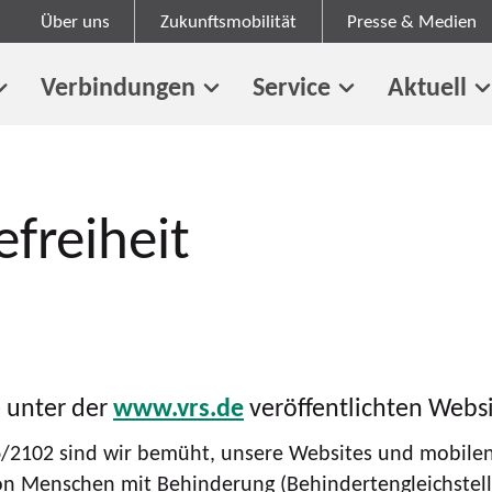
Über uns
Zukunftsmobilität
Presse & Medien
Verbindungen
Service
Aktuell
efreiheit
ie unter der
www.vrs.de
veröffentlichten Webs
 2016/2102 sind wir bemüht, unsere Websites und mob
von Menschen mit Behinderung (Behindertengleichste