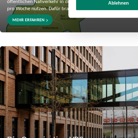
öffentlichen Nahverkehr in der Region täglich oder mindestens
Ablehnen
pro Woche nutzen. Dafür braucht es einen starken Verbund.
MEHR ERFAHREN