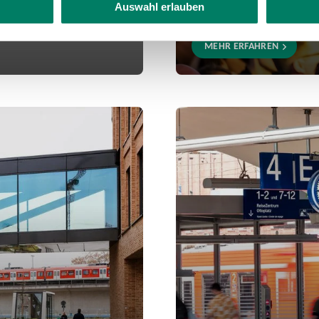
 an ein bis drei Tagen
Strecken im Verbundgebiet
Auswahl erlauben
kannst Du ihre Stationen 
MEHR ERFAHREN