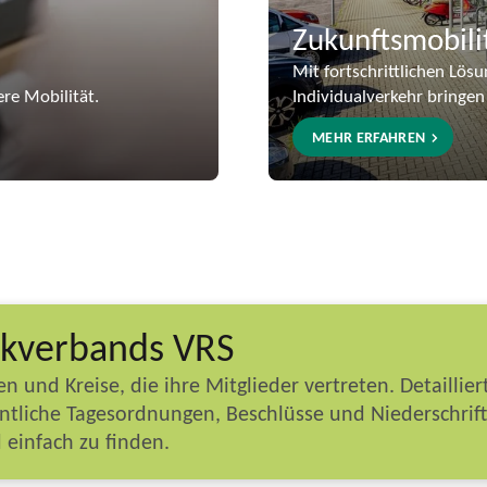
Zukunftsmobili
Mit fortschrittlichen Lös
re Mobilität.
Individualverkehr bringen
MEHR ERFAHREN
ckverbands VRS
nd Kreise, die ihre Mitglieder vertreten. Detaillie
ntliche Tagesordnungen, Beschlüsse und Niederschrif
 einfach zu finden.