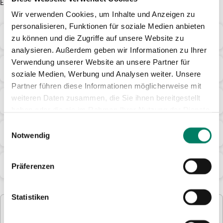
Ermäßigungen.
Ticketpreise
Wir verwenden Cookies, um Inhalte und Anzeigen zu
für
personalisieren, Funktionen für soziale Medien anbieten
das
Geltungsdauer und Geltungsbereich
zu können und die Zugriffe auf unsere Website zu
Einzelticket-
analysieren. Außerdem geben wir Informationen zu Ihrer
und
Verwendung unserer Website an unsere Partner für
Monatsticket-
Mitnahmemöglichkeiten
soziale Medien, Werbung und Analysen weiter. Unsere
MobilPass
Partner führen diese Informationen möglicherweise mit
in
weiteren Daten zusammen, die Sie ihnen bereitgestellt
Übertragbarkeit
den
haben oder die sie im Rahmen Ihrer Nutzung der Dienste
Preisstufen
gesammelt haben.
1
Einwilligungsauswahl
Nutzbare Verkehrsmittel
Notwendig
bis
3
(nur
Downloads
Präferenzen
gültig
innerhalb
des
Statistiken
VRS-
Verbundgebietes).