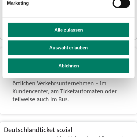
Maßgeblich für die genauen Leistungen und Preise aller
Marketing
Tickets sind die Beförderungsbedingungen Nahverkehr
NRW und die Tarifbestimmungen des Rheinlandtarifs.
MEHR ERFAHREN
Alle zulassen
Auswahl erlauben
Ticket kaufen
Ablehnen
Die Verkehrsunternehmen im VRS
VRS-Tickets bekommst Du auch bei Deinem
örtlichen Verkehrsunternehmen – im
Kundencenter, am Ticketautomaten oder
teilweise auch im Bus.
Deutschlandticket sozial