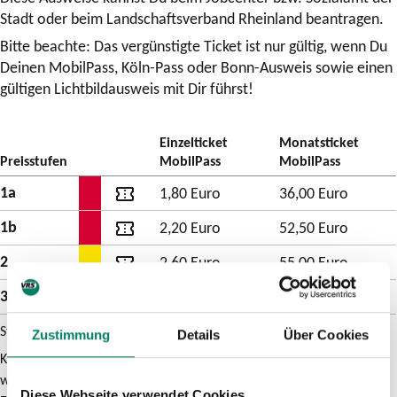
Stadt oder beim Landschaftsverband Rheinland beantragen.
Bitte beachte: Das vergünstigte Ticket ist nur gültig, wenn Du
Deinen MobilPass, Köln-Pass oder Bonn-Ausweis sowie einen
gültigen Lichtbildausweis mit Dir führst!
Einzelticket
Monatsticket
Preisstufen
MobilPass
MobilPass
1a
1,80 Euro
36,00 Euro
1b
2,20 Euro
52,50 Euro
2
2,60 Euro
55,00 Euro
3
6,40 Euro
95,40 Euro
Diese
Stand 01.06.2026
Zustimmung
Details
Über Cookies
Tabelle
KölnPass- bzw. Bonn-Ausweis-Inhaber erhalten aufgrund einer
zeigt
weiteren Kostenübernahme durch die Städte Köln und Bonn höhere
die
Diese Webseite verwendet Cookies