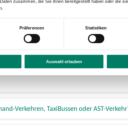
ch ein Fahrrad mitnehmen?
 Daten zusammen, die Sie ihnen bereitgestellt haben oder die s
n.
auch einen Hund mitnehmen?
Präferenzen
Statistiken
Auswahl erlauben
emand-Verkehren, TaxiBussen oder AST-Verkeh