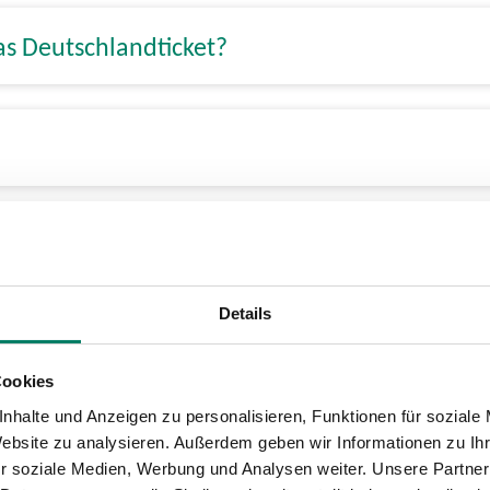
as Deutschlandticket?
ungen, Übertragbarkeit 
Details
Cookies
uch mein Kind mitnehmen?
nhalte und Anzeigen zu personalisieren, Funktionen für soziale
Website zu analysieren. Außerdem geben wir Informationen zu I
r soziale Medien, Werbung und Analysen weiter. Unsere Partner