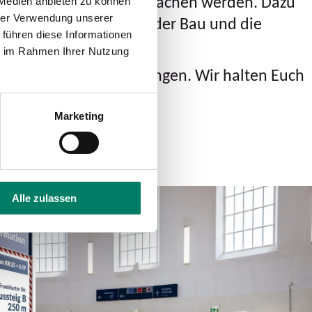
und fit für die Zukunft machen werden. Dazu
 Medien anbieten zu können
r-Express (RRX) oder der Bau und die
hrer Verwendung unserer
 führen diese Informationen
 Eifelstrecken.
ie im Rahmen Ihrer Nutzung
Verspätungen und Störungen. Wir halten Euch
Marketing
Alle zulassen