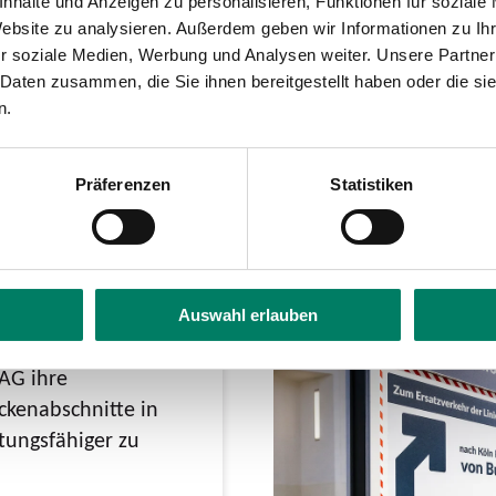
d die zulaufenden Strecken leistungsfähiger 
nhalte und Anzeigen zu personalisieren, Funktionen für soziale
ten Köln sowie Maßnahmen für den Rhein-Ruh
Website zu analysieren. Außerdem geben wir Informationen zu I
r soziale Medien, Werbung und Analysen weiter. Unsere Partner
 sowie die Elektrifizierung und der Ausbau der
 Daten zusammen, die Sie ihnen bereitgestellt haben oder die s
n.
s zu ihrer Fertigstellung naturgemäß selbst 
Präferenzen
Statistiken
Auswahl erlauben
AG ihre
eckenabschnitte in
stungsfähiger zu