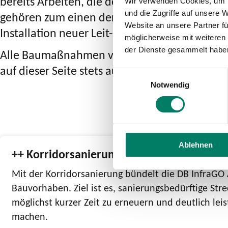
bereits Arbeiten, die den Bahnknoten Köln un
Wir verwenden Cookies, um I
gehören zum einen der S-Bahn-Ausbau im Kno
und die Zugriffe auf unsere 
Website an unsere Partner fü
Installation neuer Leit- und Sicherungstechnik
möglicherweise mit weiteren
der Dienste gesammelt habe
Alle Baumaßnahmen verursachen allerdings bi
auf dieser Seite stets auf dem Laufenden.
Einwilligungsauswahl
Notwendig
Ablehnen
++ Korridorsanierungen im Rheinland ++
Mit der Korridorsanierung bündelt die DB InfraGO 
Bauvorhaben. Ziel ist es, sanierungsbedürftige Str
möglichst kurzer Zeit zu erneuern und deutlich lei
machen.