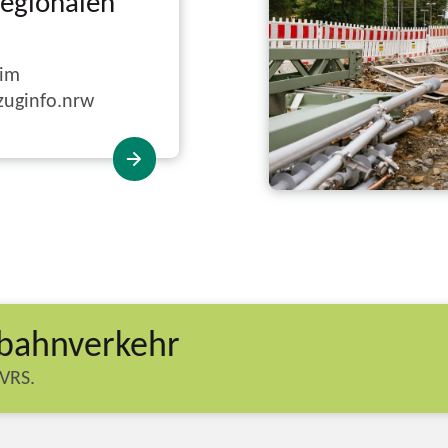
regionalen
 im
zuginfo.nrw
tbahnverkehr
VRS.