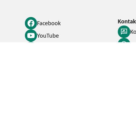
Facebook
Ko
YouTube
F
Instagram
S
LinkedIn
Datenschutz
Impressum
Erklärung zur
Rückmeldung zur
Barrierefreiheit
Barrierefreiheit