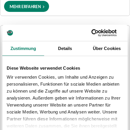
Zusätzlich
MEHR ERFAHREN
wird
angezeigt,
wie
hoch
der
eezy.nrw – immer das günstigste
Preis
Zustimmung
Details
Über Cookies
für
Ticket
das
Du kannst auch ohne Preisstufen fahren. Mit eezy.nrw
Abo
Diese Webseite verwendet Cookies
fährst Du bequem und bargeldlos Bus & Bahn – im
ist.
Wir verwenden Cookies, um Inhalte und Anzeigen zu
Rheinland und in ganz NRW.
Es
personalisieren, Funktionen für soziale Medien anbieten
gibt
Das digitale Ticket buchst Du direkt mit Deinem
zu können und die Zugriffe auf unsere Website zu
zehn
Smartphone. Wenn Du in der der VRS-App oder der App
analysieren. Außerdem geben wir Informationen zu Ihrer
Preisstufen,
Deines Verkehrsunternehmens Start und Ziel eingibst, wird
Verwendung unserer Website an unsere Partner für
die
Dir neben der Preisstufe auch der eezy.nrw-Preis
soziale Medien, Werbung und Analysen weiter. Unsere
von
angezeigt.
Partner führen diese Informationen möglicherweise mit
Preisstufe
Mit eezy.nrw zahlst Du
weiteren Daten zusammen, die Sie ihnen bereitgestellt
K