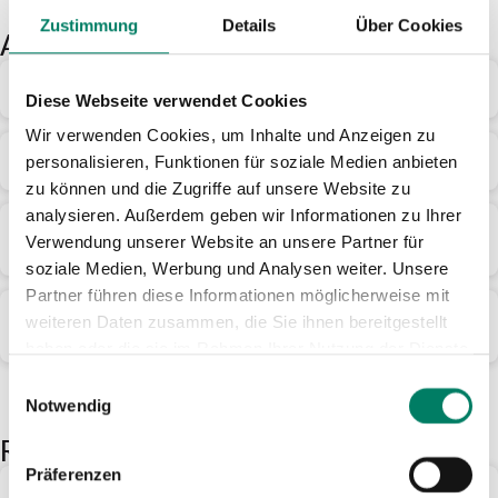
Zustimmung
Details
Über Cookies
Abrechnungsverfahren
Welche Zahlverfahren gibt es?
Diese Webseite verwendet Cookies
Wir verwenden Cookies, um Inhalte und Anzeigen zu
Wann wird mir die Fahrt belastet?
personalisieren, Funktionen für soziale Medien anbieten
zu können und die Zugriffe auf unsere Website zu
analysieren. Außerdem geben wir Informationen zu Ihrer
Meine Fahrt wurde nicht korrekt
Verwendung unserer Website an unsere Partner für
abgerechnet. Was kann ich tun?
soziale Medien, Werbung und Analysen weiter. Unsere
Partner führen diese Informationen möglicherweise mit
Kann ich das hinterlegte Zahlungsmittel
weiteren Daten zusammen, die Sie ihnen bereitgestellt
ändern?
haben oder die sie im Rahmen Ihrer Nutzung der Dienste
gesammelt haben.
Einwilligungsauswahl
Notwendig
Registrierung
Präferenzen
Wie bzw. wo kann ich mich registrieren?