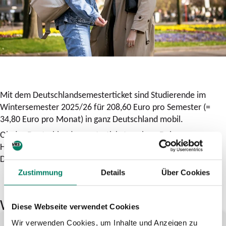
Mit dem Deutschlandsemesterticket sind Studierende im
Wintersemester 2025/26 für 208,60 Euro pro Semester (=
34,80 Euro pro Monat) in ganz Deutschland mobil.
Ob das Deutschlandsemesterticket auch an Deiner
Hochschule angeboten wird, hängt von der Entscheidung
Deiner Hochschule ab.
Zustimmung
Details
Über Cookies
Weitere Tickets für Studierende
Diese Webseite verwendet Cookies
SemesterTicket
Wir verwenden Cookies, um Inhalte und Anzeigen zu