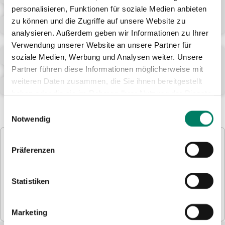
Dein Studierendenausweis wird zum
personalisieren, Funktionen für soziale Medien anbieten
SemesterTicket – für 180 Euro pro Semester.
zu können und die Zugriffe auf unsere Website zu
analysieren. Außerdem geben wir Informationen zu Ihrer
Verwendung unserer Website an unsere Partner für
DualTicket
soziale Medien, Werbung und Analysen weiter. Unsere
Das Ticket für Studierende und Schüler*innen von
Partner führen diese Informationen möglicherweise mit
teilnehmenden Hoch- und Berufsschulen.
weiteren Daten zusammen, die Sie ihnen bereitgestellt
haben oder die sie im Rahmen Ihrer Nutzung der Dienste
gesammelt haben.
Einwilligungsauswahl
Notwendig
Präferenzen
Maßgeblich für die genauen Leistungen und Preise aller
Tickets sind die Beförderungsbedingungen Nahverkehr
Statistiken
NRW und die Tarifbestimmungen des Rheinlandtarifs.
MEHR ERFAHREN
Marketing