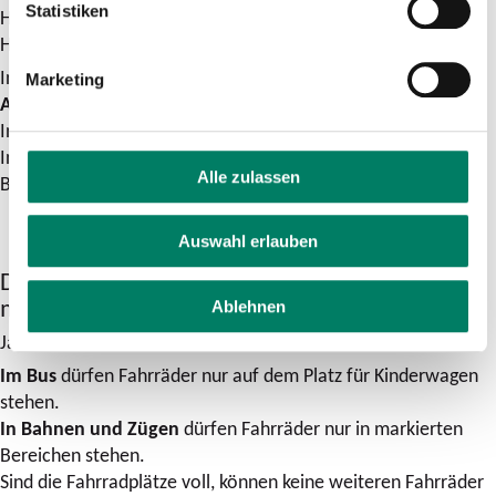
Statistiken
Hunde müssen kurz angeleint sein.
Hunde dürfen nicht auf Sitzplätzen sitzen.
In den Verkehrs-Mitteln des Bedarfs-Verkehrs (z.B.
AST –
Marketing
Anruf-Sammel-Taxi
) dürfen Hunde
nicht
mitfahren.
In der Regel fahren dort Taxen.
In Taxen ist kein Platz für Hunde.
Alle zulassen
Blindenführhunde dürfen immer mitfahren.
Auswahl erlauben
Darf man ein Fahrrad in Bus und Bahn
mitnehmen?
Ablehnen
Ja, es muss aber genug Platz im Fahrzeug sein.
Im Bus
dürfen Fahrräder nur auf dem Platz für Kinderwagen
stehen.
In Bahnen und Zügen
dürfen Fahrräder nur in markierten
Bereichen stehen.
Sind die Fahrradplätze voll, können keine weiteren Fahrräder