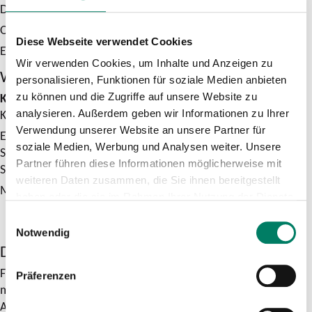
Du siehst auch, welches Ticket Du brauchst.
Oder Du nutzt den VRS-Ticketberater.
Diese Webseite verwendet Cookies
Er zeigt Dir die günstigsten Tickets.
Wir verwenden Cookies, um Inhalte und Anzeigen zu
Welche Preise zahlen Kinder?
personalisieren, Funktionen für soziale Medien anbieten
Kinder bis 5 Jahre
fahren kostenlos mit Bus und Bahn.
zu können und die Zugriffe auf unsere Website zu
Kinder
von 6 bis 14 Jahren
zahlen weniger für Tickets.
analysieren. Außerdem geben wir Informationen zu Ihrer
Verwendung unserer Website an unsere Partner für
Es gibt viele günstige Tickets.
soziale Medien, Werbung und Analysen weiter. Unsere
Sie sind für Kinder und Schüler.
Partner führen diese Informationen möglicherweise mit
Sie sind auch für Auszubildende und Studierende.
weiteren Daten zusammen, die Sie ihnen bereitgestellt
Mehr Infos unter:
Unser Ticketsortiment
haben oder die sie im Rahmen Ihrer Nutzung der Dienste
gesammelt haben.
Einwilligungsauswahl
Notwendig
Darf man Hunde im VRS kostenlos mitnehmen?
Für die Mitnahme von Hunden gilt: Die Sicherheit im Betrieb
Präferenzen
muss gewährleistet sein.
Andere Fahrgäste dürfen nicht gestört werden.