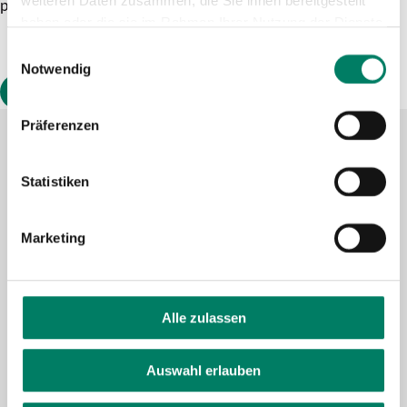
weiteren Daten zusammen, die Sie ihnen bereitgestellt
platzieren.
haben oder die sie im Rahmen Ihrer Nutzung der Dienste
gesammelt haben.
Einwilligungsauswahl
Notwendig
Präferenzen
Statistiken
Kontaktformular
FAQ
Marketing
Schlaue Nummer
Facebook
Alle zulassen
YouTube
Instagram
Auswahl erlauben
LinkedIn