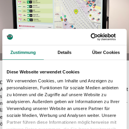
Zustimmung
Details
Über Cookies
Diese Webseite verwendet Cookies
Wir verwenden Cookies, um Inhalte und Anzeigen zu
Der VRS-Abfahrtsmonitor zeigt stets die aktuellen
personalisieren, Funktionen für soziale Medien anbieten
Abfahrtszeiten an den ausgewählten Haltestellen an und lässt
zu können und die Zugriffe auf unsere Website zu
sich bedarfsgerecht durch eine Umgebungskarte (inklusive
analysieren. Außerdem geben wir Informationen zu Ihrer
multimodaler Angebote) und Ereignismeldungen ergänzen. Er
Verwendung unserer Website an unsere Partner für
lässt sich individuell für bis zu zwei Abfahrts-Haltestellen
soziale Medien, Werbung und Analysen weiter. Unsere
einrichten und auf großen Displays bspw. in Foyers
Partner führen diese Informationen möglicherweise mit
öffentlicher Einrichtungen, in Geschäften oder Unternehmen