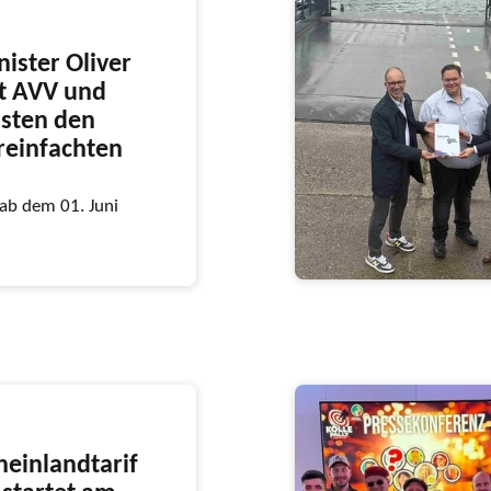
ister Oliver
it AVV und
sten den
ereinfachten
 ab dem 01. Juni
heinlandtarif
startet am