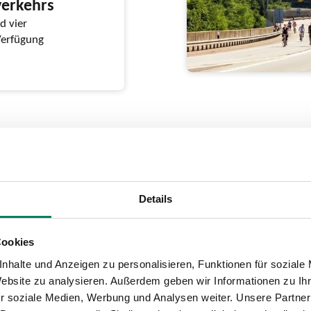
verkehrs
d vier
Verfügung
winnt beim
Details
ward
e Imagekampagne “Wir
Cookies
nhalte und Anzeigen zu personalisieren, Funktionen für soziale
Website zu analysieren. Außerdem geben wir Informationen zu I
r soziale Medien, Werbung und Analysen weiter. Unsere Partner