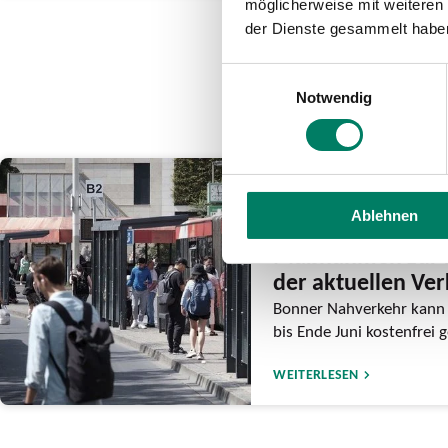
möglicherweise mit weiteren
der Dienste gesammelt habe
Einwilligungsauswahl
Notwendig
12.06.2026
Ablehnen
Bonner Stadtrat b
Maßnahmen zur 
der aktuellen Ve
Bonner Nahverkehr kann 
bis Ende Juni kostenfrei
WEITERLESEN