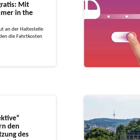
ratis: Mit
mer in the
t an der Haltestelle
en die Fahrtkosten
ktive“
ern den
utzung des