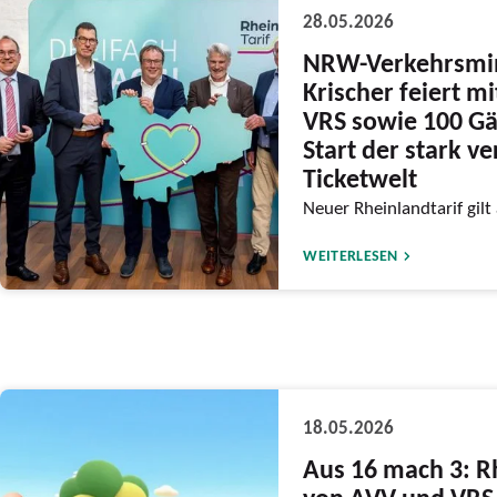
28.05.2026
NRW-Verkehrsmin
Krischer feiert m
VRS sowie 100 Gä
Start der stark v
Ticketwelt
Neuer Rheinlandtarif gilt
WEITERLESEN
18.05.2026
Aus 16 mach 3: R
von AVV und VRS 