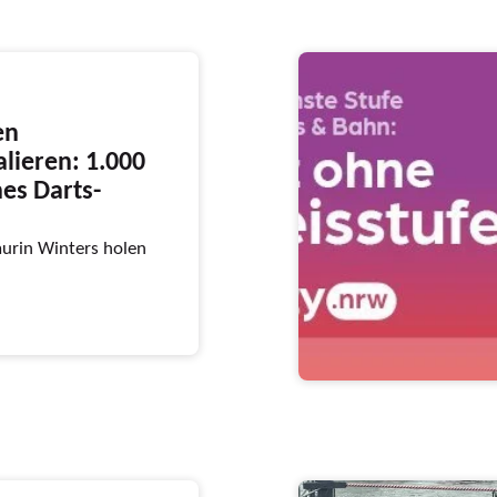
en
lieren: 1.000
hes Darts-
aurin Winters holen