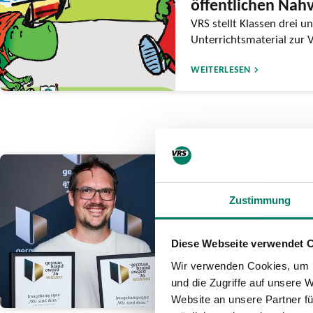
öffentlichen Nah
VRS stellt Klassen drei un
Unterrichtsmaterial zur 
WEITERLESEN
26.06.2026
go.Rheinland ge
Zustimmung
German Brand A
Auszeichnung für mutig
Diese Webseite verwendet 
sind dran.”
Wir verwenden Cookies, um I
und die Zugriffe auf unsere 
WEITERLESEN
Website an unsere Partner fü