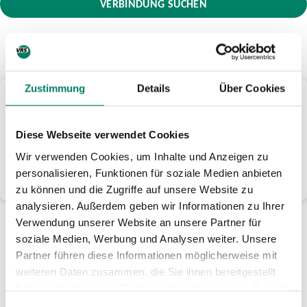
VERBINDUNG SUCHEN
Zustimmung
Details
Über Cookies
Noch mehr Serviceangebote in der VRS-App
Unsere Web-Auskunft bietet Euch schnelle
Fahrplanauskünfte für Eure Fahrt mit Bus und Bahn von A
Diese Webseite verwendet Cookies
nach B. Noch mehr Infos zu Eurer Fahrt mit vielen
Wir verwenden Cookies, um Inhalte und Anzeigen zu
Serviceangeboten und weiteren Detailinfos gibt es in der
personalisieren, Funktionen für soziale Medien anbieten
VRS-App.
zu können und die Zugriffe auf unsere Website zu
analysieren. Außerdem geben wir Informationen zu Ihrer
Verwendung unserer Website an unsere Partner für
soziale Medien, Werbung und Analysen weiter. Unsere
Partner führen diese Informationen möglicherweise mit
weiteren Daten zusammen, die Sie ihnen bereitgestellt
haben oder die sie im Rahmen Ihrer Nutzung der Dienste
gesammelt haben.