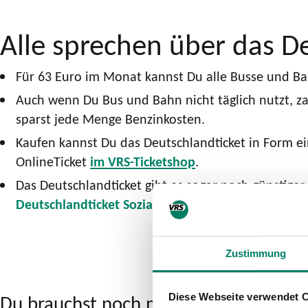
Alle sprechen über das De
Für 63 Euro im Monat kannst Du alle Busse und Bah
Auch wenn Du Bus und Bahn nicht täglich nutzt, za
sparst jede Menge Benzinkosten.
Kaufen kannst Du das Deutschlandticket in Form e
OnlineTicket
im VRS-Ticketshop
.
Das Deutschlandticket gibt es sogar noch günstiger 
Deutschlandticket Sozial
.
Zustimmung
Du brauchst noch mehr gute Gründe? H
Diese Webseite verwendet 