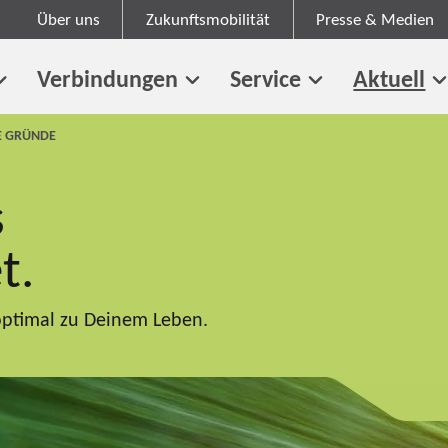
Über uns
Zukunftsmobilität
Presse & Medien
Verbindungen
Service
Aktuell
E GRÜNDE
s
t.
optimal zu Deinem Leben.