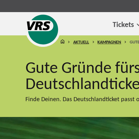
Tickets
STARTSEITE
AKTUELL
KAMPAGNEN
GUT
Gute Gründe für
Deutschlandticke
Finde Deinen. Das Deutschlandticket passt 