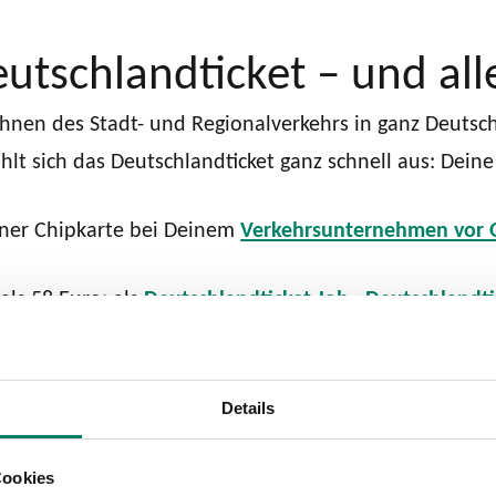
utschlandticket – und alle
nen des Stadt- und Regionalverkehrs in ganz Deutschl
hlt sich das Deutschlandticket ganz schnell aus: Dei
iner Chipkarte bei Deinem
Verkehrsunternehmen vor 
als 58 Euro: als
Deutschlandticket Job,
Deutschlandti
Details
ier wirst Du fündig!
Cookies