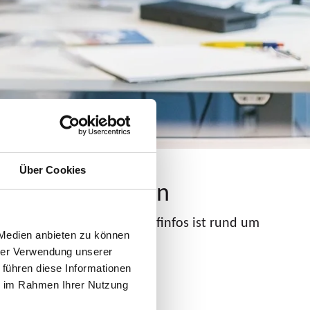
Über Cookies
chlaue Nummer an
line für Fahrplan- und Tarifinfos ist rund um
 Medien anbieten zu können
ichbar:
hrer Verwendung unserer
0 40 30
 führen diese Informationen
*
ie im Rahmen Ihrer Nutzung
tschen Netzen)