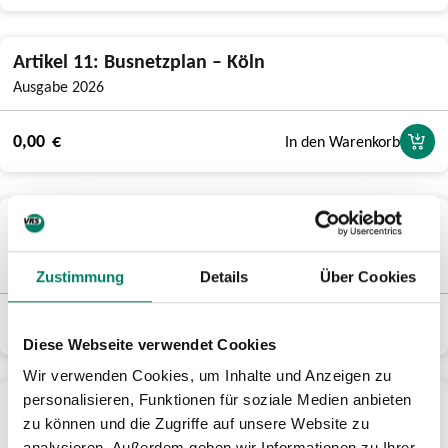
Artikel 11: Busnetzplan – Köln
Ausgabe 2026
0,00 €
In den Warenkorb
Artikel 12: Busnetzplan – Rhein-Sieg-Kreis
rechtsrheinisch
Ausgabe 2026
Zustimmung
Details
Über Cookies
0,00 €
In den Warenkorb
Diese Webseite verwendet Cookies
Wir verwenden Cookies, um Inhalte und Anzeigen zu
Artikel 13: Busnetzplan – Bonn/Rhein-Sieg-Kreis
personalisieren, Funktionen für soziale Medien anbieten
linksrheinisch
zu können und die Zugriffe auf unsere Website zu
analysieren. Außerdem geben wir Informationen zu Ihrer