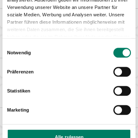
Ausgabe 2026
Verwendung unserer Website an unsere Partner für
soziale Medien, Werbung und Analysen weiter. Unsere
0,00 €
In den Warenkorb
Partner führen diese Informationen möglicherweise mit
weiteren Daten zusammen, die Sie ihnen bereitgestellt
haben oder die sie im Rahmen Ihrer Nutzung der Dienste
Artikel 14: Busnetzplan – Leverkusen
gesammelt haben.
Einwilligungsauswahl
Ausgabe 2026
Notwendig
0,00 €
In den Warenkorb
Präferenzen
Statistiken
Artikel 15: Busnetzplan – Oberbergischer Kreis
Ausgabe 2026
Marketing
0,00 €
In den Warenkorb
Alle zulassen