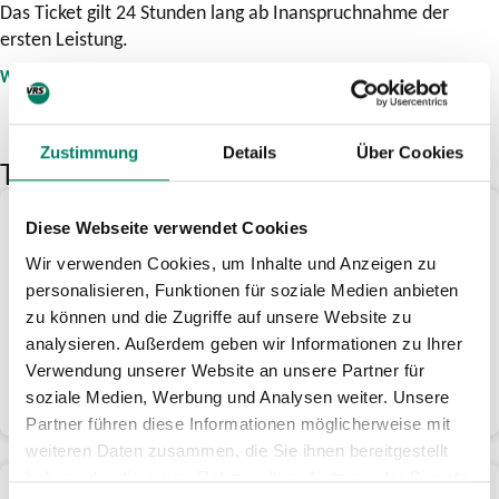
Das Ticket gilt 24 Stunden lang ab Inanspruchnahme der
ersten Leistung.
WEITERE INFOS
Zustimmung
Details
Über Cookies
Ticket kaufen
Vor Ort
Diese Webseite verwendet Cookies
Die Bonn Regio WelcomeCard erhältst Du an den
Wir verwenden Cookies, um Inhalte und Anzeigen zu
stationären Fahrausweisdruckern der Stadtwerke Bonn
personalisieren, Funktionen für soziale Medien anbieten
(SWB) und der Deutschen Bahn (DB), bei den unten
zu können und die Zugriffe auf unsere Website zu
aufgeführten Tourist-Informationen sowie in einigen
analysieren. Außerdem geben wir Informationen zu Ihrer
Hotels und Museen.
Verwendung unserer Website an unsere Partner für
soziale Medien, Werbung und Analysen weiter. Unsere
MEHR ERFAHREN
Partner führen diese Informationen möglicherweise mit
weiteren Daten zusammen, die Sie ihnen bereitgestellt
haben oder die sie im Rahmen Ihrer Nutzung der Dienste
Online-Ticket