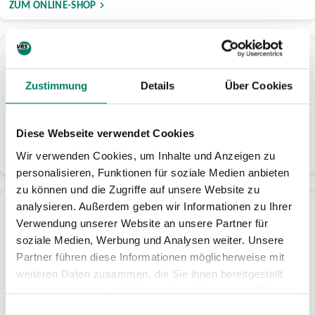
ZUM ONLINE-SHOP
Als Chipkarte
Fülle dafür einfach eines der Bestellformulare unserer
Zustimmung
Details
Über Cookies
Verkehrsunternehmen aus:
Nur erhältlich als Abo beginnend mit dem Folgemonat.
Deine Chipkarte kommt per Post.
Diese Webseite verwendet Cookies
Wir verwenden Cookies, um Inhalte und Anzeigen zu
ZU DEN BESTELLFORMULAREN
personalisieren, Funktionen für soziale Medien anbieten
zu können und die Zugriffe auf unsere Website zu
Abo wechseln
analysieren. Außerdem geben wir Informationen zu Ihrer
Verwendung unserer Website an unsere Partner für
Du kannst ganz einfach von Deinem bisherigen Abo auf
soziale Medien, Werbung und Analysen weiter. Unsere
das Deutschlandticket umsteigen:
Partner führen diese Informationen möglicherweise mit
Fülle einfach den entsprechenden Wechselantrag aus.
weiteren Daten zusammen, die Sie ihnen bereitgestellt
Die Umstellung erfolgt zum Folgemonat.
haben oder die sie im Rahmen Ihrer Nutzung der Dienste
gesammelt haben.
ZU DEN WECHSELANTRÄGEN
Einwilligungsauswahl