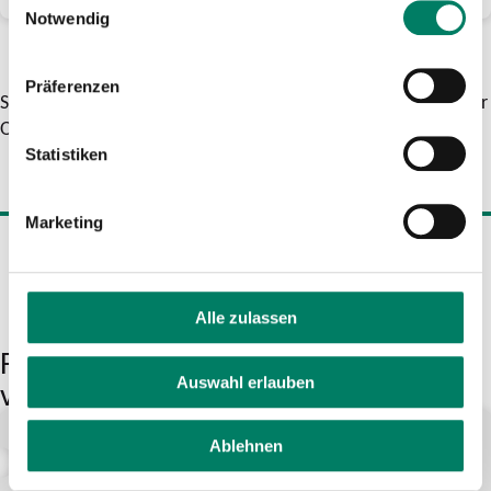
Notwendig
Präferenzen
Selbstverständlich erhältst Du das Deutschlandticket auch vor
Ort
bei Deinem Verkehrsunternehmen
.
Statistiken
Marketing
Mehr Informationen
Alle zulassen
Für das Deutschlandticket gibt es
Auswahl erlauben
viele Optionen
Deutschlandticket
Ablehnen
Dein Abo auf deutschlandweite Mobilität im
Nahverkehr – für 63 Euro im Monat.