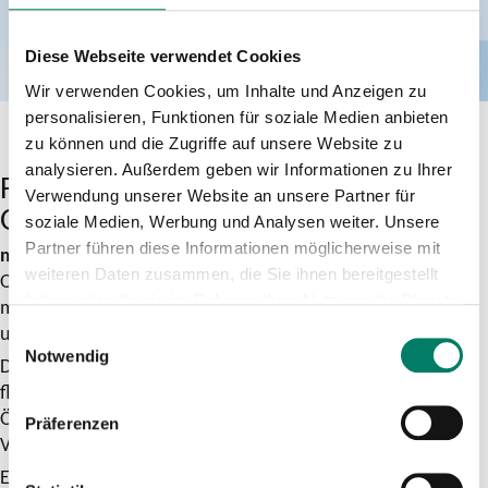
Diese Webseite verwendet Cookies
Wir verwenden Cookies, um Inhalte und Anzeigen zu
personalisieren, Funktionen für soziale Medien anbieten
zu können und die Zugriffe auf unsere Website zu
analysieren. Außerdem geben wir Informationen zu Ihrer
Flexibel unterwegs im
Verwendung unserer Website an unsere Partner für
Oberbergischen Kreis
soziale Medien, Werbung und Analysen weiter. Unsere
Partner führen diese Informationen möglicherweise mit
monti
ist ein Fahrdienstangebot der OVAG, des
weiteren Daten zusammen, die Sie ihnen bereitgestellt
Oberbergischen Kreises und ausgewählter Kommunen. Mit
haben oder die sie im Rahmen Ihrer Nutzung der Dienste
monti bist Du auch ohne eigenes Auto in Wiehl, Nümbrecht
gesammelt haben.
und Marienheide mobil.
Einwilligungsauswahl
Notwendig
Die OVAG bietet Dir mit monti zusätzliche Verbindungen,
flexibel wie ein Fahrdienst. Damit vervollständigt monti das
ÖPNV-Angebot dort, wo es bisher keine direkten
Präferenzen
Verbindungen gab. Und zwar auf eine ganz neue, flexible Art:
Einfach per App oder telefonisch unter 02261 911 271