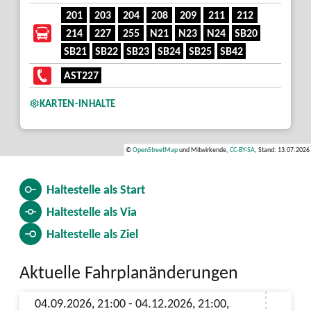
201
203
204
208
209
211
212
214
227
255
N21
N23
N24
SB20
SB21
SB22
SB23
SB24
SB25
SB42
AST227
KARTEN-INHALTE
©
OpenStreetMap
und Mitwirkende,
CC-BY-SA
, Stand: 13.07.2026
Haltestelle als
Start
Haltestelle als
Via
Haltestelle als
Ziel
Aktuelle Fahrplanänderungen
04.09.2026, 21:00 - 04.12.2026, 21:00,