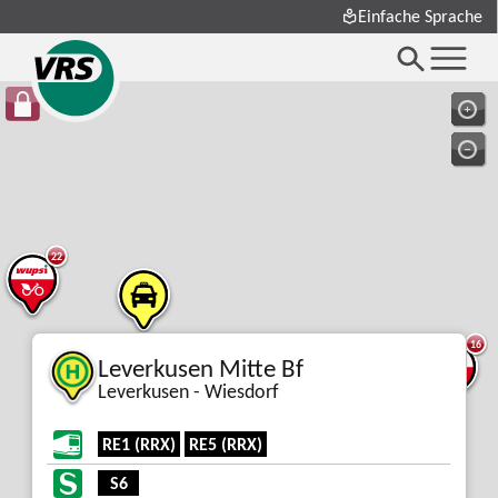
Einfache Sprache
22
16
3
Leverkusen Mitte Bf
Leverkusen - Wiesdorf
RE1 (RRX)
RE5 (RRX)
S6