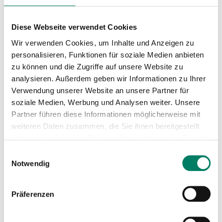
Diese Webseite verwendet Cookies
Wir verwenden Cookies, um Inhalte und Anzeigen zu
personalisieren, Funktionen für soziale Medien anbieten
Aushang-Fahrpläne
zu können und die Zugriffe auf unsere Website zu
analysieren. Außerdem geben wir Informationen zu Ihrer
Linie
Download
Verwendung unserer Website an unsere Partner für
soziale Medien, Werbung und Analysen weiter. Unsere
Richtung CHEMPARK (S) (2026)
Partner führen diese Informationen möglicherweise mit
201
weiteren Daten zusammen, die Sie ihnen bereitgestellt
Richtung Lützenkirchen (2026)
haben oder die sie im Rahmen Ihrer Nutzung der Dienste
gesammelt haben.
Richtung Küppersteg (2026)
Einwilligungsauswahl
203
Notwendig
Richtung Opladen (2026)
Präferenzen
Richtung Reuschenberg (2026)
204
Richtung Stegerwaldsiedlung (2026)