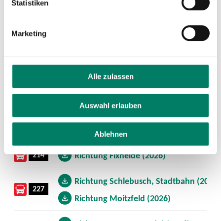
Statistiken
Richtung Wiesdorf (2026)
208
Marketing
Richtung Mathildenhof (2026)
209
Richtung Quettingen (2026)
Alle zulassen
Richtung Rheindorf (2026)
211
Richtung Steinbüchel (2026)
Auswahl erlauben
212
Richtung Odenthal (2026)
Ablehnen
214
Richtung Fixheide (2026)
Richtung Schlebusch, Stadtbahn (2026)
227
Richtung Moitzfeld (2026)