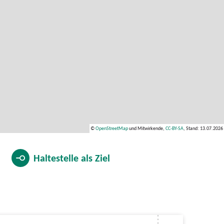
©
OpenStreetMap
und Mitwirkende,
CC-BY-SA
, Stand: 13.07.2026
Haltestelle als
Ziel