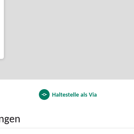
Haltestelle als
Via
ungen