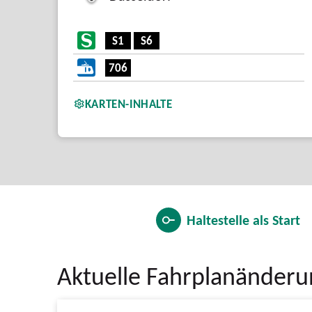
S1
S6
706
KARTEN-INHALTE
Haltestelle als
Start
Aktuelle Fahrplanänder