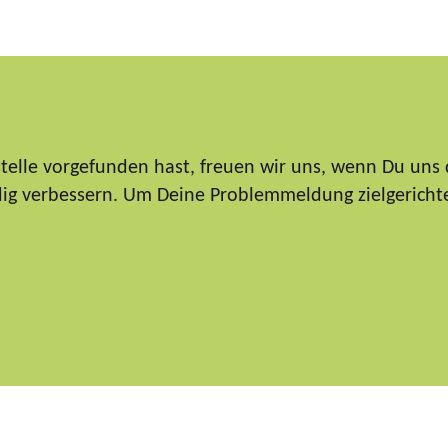
elle vorgefunden hast, freuen wir uns, wenn Du uns 
ndig verbessern. Um Deine Problemmeldung zielgericht