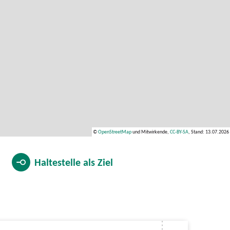
©
OpenStreetMap
und Mitwirkende,
CC-BY-SA
, Stand: 13.07.2026
Haltestelle als
Ziel