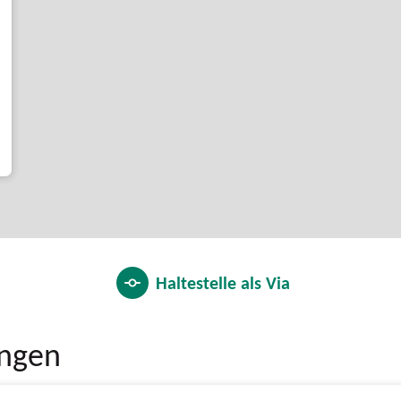
7
Haltestelle als
Via
ungen