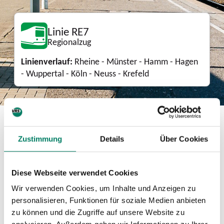
Linie RE7
Regionalzug
Linienverlauf:
Rheine - Münster - Hamm - Hagen
- Wuppertal - Köln - Neuss - Krefeld
Download
Zustimmung
Details
Über Cookies
Linienkarte
Diese Webseite verwendet Cookies
PDF
7 MIB
Wir verwenden Cookies, um Inhalte und Anzeigen zu
personalisieren, Funktionen für soziale Medien anbieten
Mini-Fahrplan
zu können und die Zugriffe auf unsere Website zu
PDF
234 KIB