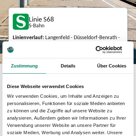
Linie S68
S-Bahn
Linienverlauf:
Langenfeld - Düsseldorf-Benrath -
Düsseldorf - Wuppertal-Vohwinkel
Zustimmung
Details
Über Cookies
Aktuelle Fahrplanänderungen
Diese Webseite verwendet Cookies
04.09.2026, 21:00 - 04.12.2026, 21:00,
Wir verwenden Cookies, um Inhalte und Anzeigen zu
Teilausfall Düsseldorf Hbf - Langenfeld / Köln-
personalisieren, Funktionen für soziale Medien anbieten
Mülheim sowie Haltausfall Düsseldorf-
zu können und die Zugriffe auf unsere Website zu
Benrath und Köln-Mülheim
analysieren. Außerdem geben wir Informationen zu Ihrer
21.08.2026, 21:00 - 04.09.2026, 21:00,
Verwendung unserer Website an unsere Partner für
Brücken, Gleis- & Weichenarbeiten zwischen
soziale Medien, Werbung und Analysen weiter. Unsere