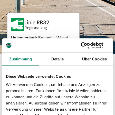
Linie RB32
Regionalzug
Linienverlauf:
Bocholt - Wesel
Zustimmung
Details
Über Cookies
Aktuelle Fahrplanänderungen
Diese Webseite verwendet Cookies
13.07.2026, 19:45 - 04.09.2026, 01:20,
Teilausfall zwischen Ahrbrück und
Wir verwenden Cookies, um Inhalte und Anzeigen zu
Remagen/Bonn Hbf
personalisieren, Funktionen für soziale Medien anbieten
zu können und die Zugriffe auf unsere Website zu
Download
analysieren. Außerdem geben wir Informationen zu Ihrer
Verwendung unserer Website an unsere Partner für