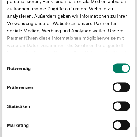
personalisieren, Funktionen für soziale Medien anbieten
zu können und die Zugriffe auf unsere Website zu
Download
analysieren. Außerdem geben wir Informationen zu Ihrer
Verwendung unserer Website an unsere Partner für
soziale Medien, Werbung und Analysen weiter. Unsere
Linienkarte
Partner führen diese Informationen möglicherweise mit
PDF
10.9 MIB
weiteren Daten zusammen, die Sie ihnen bereitgestellt
haben oder die sie im Rahmen Ihrer Nutzung der Dienste
gesammelt haben.
Einwilligungsauswahl
Mini-Fahrplan
Notwendig
PDF
214 KIB
Betreiber
Präferenzen
DB Regio AG
Statistiken
https://www.bahn.de/nrw
Marketing