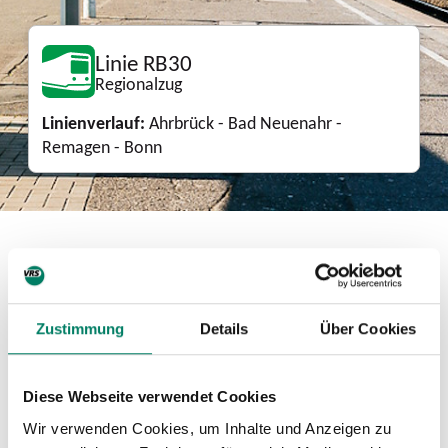
Linie RB30
Regionalzug
Linienverlauf:
Ahrbrück - Bad Neuenahr -
Remagen - Bonn
Aktuelle Fahrplanänderungen
13.07.2026, 19:45 - 04.09.2026, 01:20,
Teilausfall zwischen Ahrbrück und
Zustimmung
Details
Über Cookies
Remagen/Bonn Hbf
10.07.2026, 05:00 - 13.12.2026, 03:00,
Diese Webseite verwendet Cookies
Zugausfälle zwischen Bonn Hbf und
Wir verwenden Cookies, um Inhalte und Anzeigen zu
Remagen