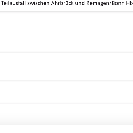
13.07.2026, 19:45 - 04.09.2026, 01:20, Teilausfall zwischen Ahrbrück und Remagen/Bonn H