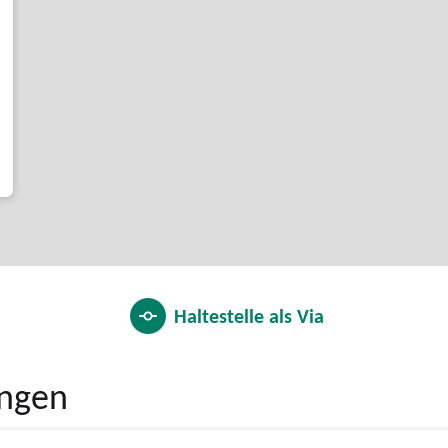
Haltestelle als
Via
ungen