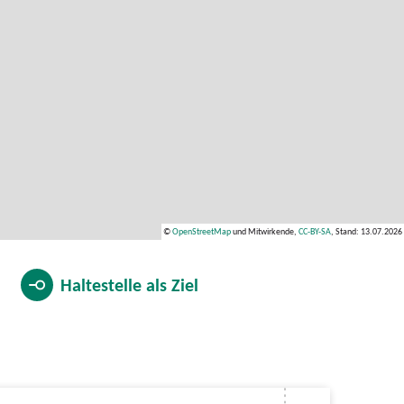
©
OpenStreetMap
und Mitwirkende,
CC-BY-SA
, Stand: 13.07.2026
Haltestelle als
Ziel