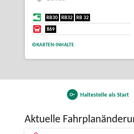
RB30
RB32
RB 32
869
KARTEN-INHALTE
Haltestelle als
Start
Aktuelle Fahrplanänder