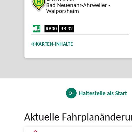
Bad Neuenahr-Ahrweiler -
Walporzheim
RB30
RB 32
KARTEN-INHALTE
Haltestelle als
Start
Aktuelle Fahrplanänder