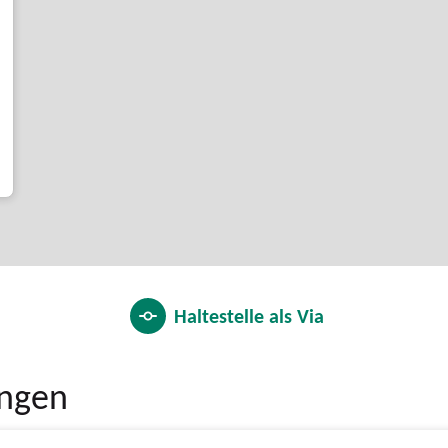
Haltestelle als
Via
ungen