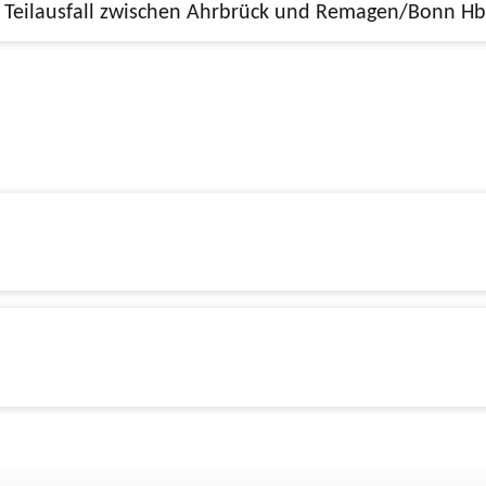
13.07.2026, 19:45 - 04.09.2026, 01:20, Teilausfall zwischen Ahrbrück und Remagen/Bonn H