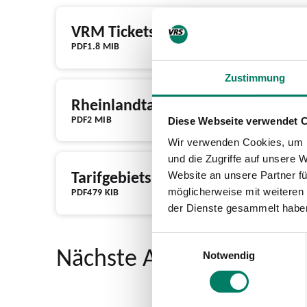
VRM Tickets & Preise (2026)
PDF
1.8 MIB
Zustimmung
Rheinlandtarif Tickets & Preise (2
PDF
2 MIB
Diese Webseite verwendet 
Wir verwenden Cookies, um I
und die Zugriffe auf unsere 
Tarifgebietskarte
Website an unsere Partner fü
PDF
479 KIB
möglicherweise mit weiteren
der Dienste gesammelt habe
Einwilligungsauswahl
Nächste Abfahrten ab B
Notwendig