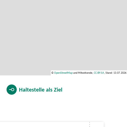
©
OpenStreetMap
und Mitwirkende,
CC-BY-SA
, Stand: 13.07.2026
Haltestelle als
Ziel