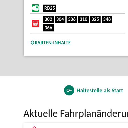
RB25
302
304
306
310
325
348
366
KARTEN-INHALTE
Haltestelle als
Start
Aktuelle Fahrplanänder