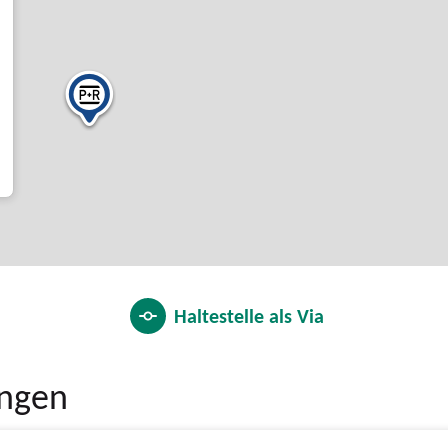
Haltestelle als
Via
ungen