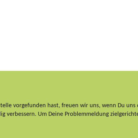
elle vorgefunden hast, freuen wir uns, wenn Du uns 
ndig verbessern. Um Deine Problemmeldung zielgericht