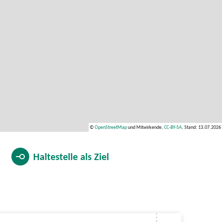
©
OpenStreetMap
und Mitwirkende,
CC-BY-SA
, Stand: 13.07.2026
Haltestelle als
Ziel