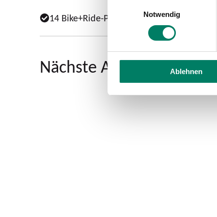
Einwilligungsauswahl
Notwendig
14 Bike+Ride-Plätze vorhanden
Nächste Abfahrten ab Di
Ablehnen