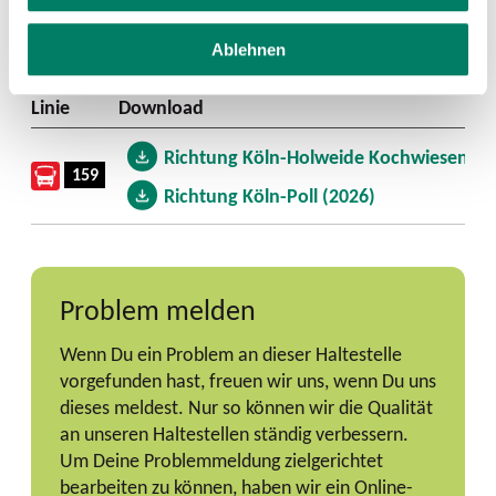
Aushang-Fahrpläne
Ablehnen
Linie
Download
Richtung Köln-Holweide Kochwiesenstr.
159
Richtung Köln-Poll (2026)
Problem melden
Wenn Du ein Problem an dieser Haltestelle
vorgefunden hast, freuen wir uns, wenn Du uns
dieses meldest. Nur so können wir die Qualität
an unseren Haltestellen ständig verbessern.
Um Deine Problemmeldung zielgerichtet
bearbeiten zu können, haben wir ein Online-