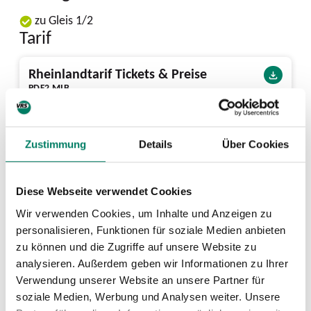
zu Gleis 1/2
Tarif
Rheinlandtarif Tickets & Preise
PDF
2 MIB
Tarifgebietskarte
Zustimmung
Details
Über Cookies
PDF
497 KIB
Ausstattung
Diese Webseite verwendet Cookies
Wir verwenden Cookies, um Inhalte und Anzeigen zu
32 Bike+Ride-Plätze vorhanden
personalisieren, Funktionen für soziale Medien anbieten
zu können und die Zugriffe auf unsere Website zu
analysieren. Außerdem geben wir Informationen zu Ihrer
Nächste Abfahrten ab Trimbornstr.
Verwendung unserer Website an unsere Partner für
soziale Medien, Werbung und Analysen weiter. Unsere