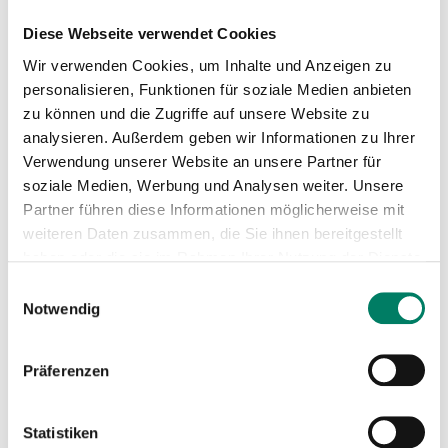
Rolltreppen
Diese Webseite verwendet Cookies
zu Gleis 1/2 (S-Bahn)
Wir verwenden Cookies, um Inhalte und Anzeigen zu
Fahrtreppe 51 - HÜ 001 (Hansaring)
personalisieren, Funktionen für soziale Medien anbieten
Fahrtreppe 52 - HÜ 001 (Hansaring)
zu können und die Zugriffe auf unsere Website zu
analysieren. Außerdem geben wir Informationen zu Ihrer
Fahrtreppe 53 - HÜ 001 (Hansaring)
Verwendung unserer Website an unsere Partner für
Fahrtreppe 54 - HÜ 001 (Hansaring)
soziale Medien, Werbung und Analysen weiter. Unsere
Partner führen diese Informationen möglicherweise mit
Nächste Abfahrten ab Hansaring
weiteren Daten zusammen, die Sie ihnen bereitgestellt
haben oder die sie im Rahmen Ihrer Nutzung der Dienste
gesammelt haben.
Einwilligungsauswahl
Notwendig
Präferenzen
Statistiken