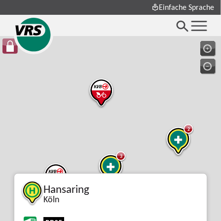
Einfache Sprache
2
3
Hansaring
2
Köln
2