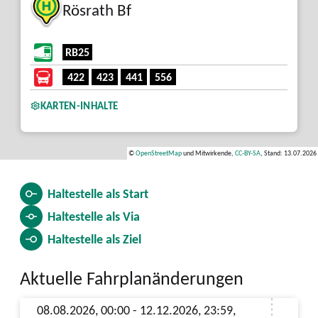
Rösrath Bf
9
RB25
422
423
441
556
KARTEN-INHALTE
©
OpenStreetMap
und Mitwirkende,
CC-BY-SA
, Stand: 13.07.2026
Haltestelle als
Start
Haltestelle als
Via
Haltestelle als
Ziel
Aktuelle Fahrplanänderungen
08.08.2026, 00:00 - 12.12.2026, 23:59,