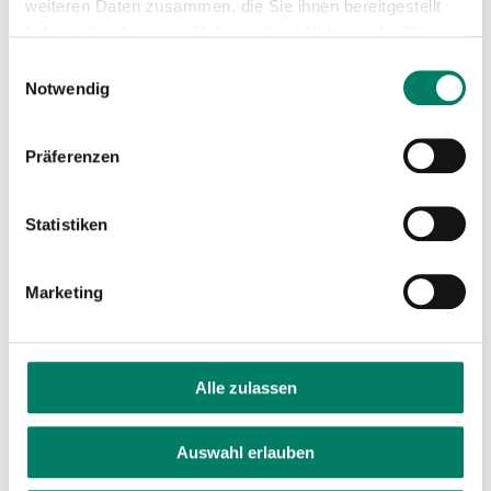
weiteren Daten zusammen, die Sie ihnen bereitgestellt
haben oder die sie im Rahmen Ihrer Nutzung der Dienste
gesammelt haben.
Einwilligungsauswahl
Notwendig
Präferenzen
Statistiken
Marketing
Aushang-Fahrpläne
Alle zulassen
Linie
Download
Auswahl erlauben
422
Richtung Immekeppel - Haus Thal (2026