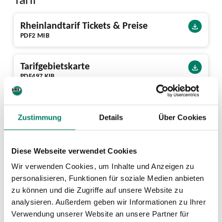
Rheinlandtarif Tickets & Preise
PDF
2 MIB
Tarifgebietskarte
PDF
497 KIB
Ausstattung
Zustimmung
Details
Über Cookies
78 Bike+Ride-Plätze vorhanden
Diese Webseite verwendet Cookies
Wir verwenden Cookies, um Inhalte und Anzeigen zu
Nächste Abfahrten ab Frankfurter
personalisieren, Funktionen für soziale Medien anbieten
Str.
zu können und die Zugriffe auf unsere Website zu
analysieren. Außerdem geben wir Informationen zu Ihrer
Verwendung unserer Website an unsere Partner für