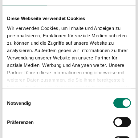
Download
Diese Webseite verwendet Cookies
Wir verwenden Cookies, um Inhalte und Anzeigen zu
Linienkarte
personalisieren, Funktionen für soziale Medien anbieten
PDF
4.2 MIB
zu können und die Zugriffe auf unsere Website zu
analysieren. Außerdem geben wir Informationen zu Ihrer
Mini-Fahrplan
Verwendung unserer Website an unsere Partner für
PDF
42 KIB
soziale Medien, Werbung und Analysen weiter. Unsere
Partner führen diese Informationen möglicherweise mit
weiteren Daten zusammen, die Sie ihnen bereitgestellt
Betreiber
haben oder die sie im Rahmen Ihrer Nutzung der Dienste
Kölner Verkehrs-Betriebe AG
gesammelt haben.
Einwilligungsauswahl
Notwendig
https://www.kvb.koeln
+49 221 547-0
Präferenzen
Verkehrsverbund