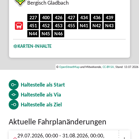
Bergisch Gladbach
227
400
426
427
434
436
439
451
452
453
455
N41
N42
N43
N44
N45
N46
KARTEN-INHALTE
©
OpenStreetMap
und Mitwirkende,
CC-BY-SA
, Stand: 13.07.2026
Haltestelle als
Start
Haltestelle als
Via
Haltestelle als
Ziel
Aktuelle Fahrplanänderungen
29.07.2026, 00:00 - 31.08.2026, 00:00,