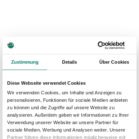
Zustimmung
Details
Über Cookies
Aushang-Fahrpläne
Diese Webseite verwendet Cookies
Linie
Download
Wir verwenden Cookies, um Inhalte und Anzeigen zu
Richtung Moitzfeld (2026)
personalisieren, Funktionen für soziale Medien anbieten
227
zu können und die Zugriffe auf unsere Website zu
Richtung Lev.-Wiesdorf (2026)
analysieren. Außerdem geben wir Informationen zu Ihrer
Verwendung unserer Website an unsere Partner für
Richtung Bergisch Gladbach (2026)
soziale Medien, Werbung und Analysen weiter. Unsere
400
Richtung Bensberg (2026)
Partner führen diese Informationen möglicherweise mit