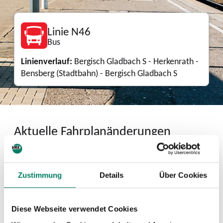
Linie N46
Bus
Linienverlauf:
Bergisch Gladbach S - Herkenrath -
Bensberg (Stadtbahn) - Bergisch Gladbach S
Aktuelle Fahrplanänderungen
03.08.2026, 00:00 - 13.08.2026, 00:00,
Sperrung Haltestelle "Berg. Gladbach Markt"
wegen Kirmes
Zustimmung
Details
Über Cookies
Download
Diese Webseite verwendet Cookies