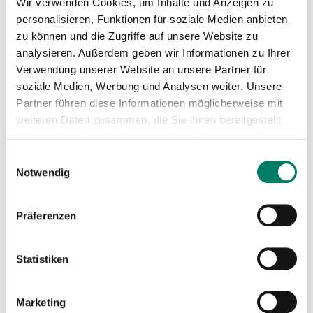
Wir verwenden Cookies, um Inhalte und Anzeigen zu
Mini-Fahrplan
personalisieren, Funktionen für soziale Medien anbieten
PDF
83 KIB
zu können und die Zugriffe auf unsere Website zu
analysieren. Außerdem geben wir Informationen zu Ihrer
Betreiber
Verwendung unserer Website an unsere Partner für
soziale Medien, Werbung und Analysen weiter. Unsere
Regionalverkehr Köln GmbH
Partner führen diese Informationen möglicherweise mit
https://www.rvk.de
weiteren Daten zusammen, die Sie ihnen bereitgestellt
+49 221 1637-0
haben oder die sie im Rahmen Ihrer Nutzung der Dienste
gesammelt haben.
Einwilligungsauswahl
Verkehrsverbund
Notwendig
Präferenzen
Verkehrsverbund Rhein-Sieg GmbH
Statistiken
https://www.vrs.de
+49 221 20808-0
Marketing