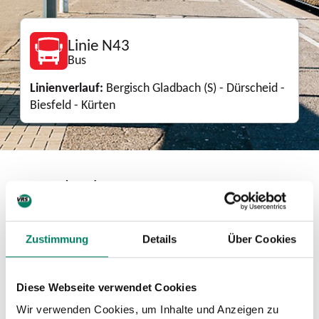
Linie N43
Bus
Linienverlauf:
Bergisch Gladbach (S) - Dürscheid -
Biesfeld - Kürten
Download
Zustimmung
Details
Über Cookies
Linienkarte
PDF
7.4 MIB
Diese Webseite verwendet Cookies
Mini-Fahrplan
Wir verwenden Cookies, um Inhalte und Anzeigen zu
PDF
5.1 MIB