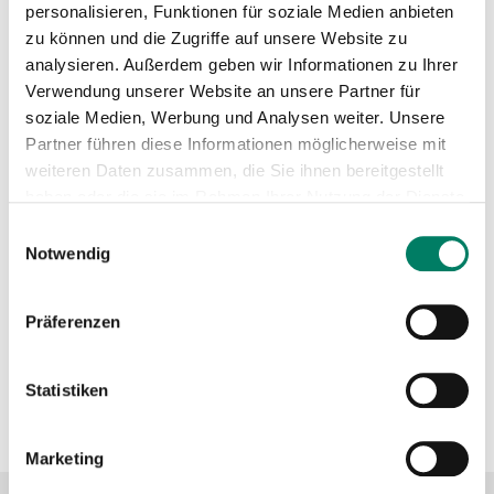
personalisieren, Funktionen für soziale Medien anbieten
zu können und die Zugriffe auf unsere Website zu
Betreiber
analysieren. Außerdem geben wir Informationen zu Ihrer
Verwendung unserer Website an unsere Partner für
wupsi GmbH
soziale Medien, Werbung und Analysen weiter. Unsere
https://www.wupsi.de
Partner führen diese Informationen möglicherweise mit
weiteren Daten zusammen, die Sie ihnen bereitgestellt
+49 2171 5007-0
haben oder die sie im Rahmen Ihrer Nutzung der Dienste
gesammelt haben.
Verkehrsverbund
Einwilligungsauswahl
Notwendig
Verkehrsverbund Rhein-Sieg GmbH
Präferenzen
https://www.vrs.de
Statistiken
+49 221 20808-0
Marketing