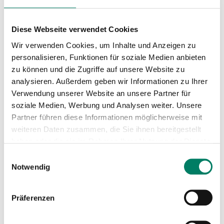
Ausstattung
Diese Webseite verwendet Cookies
Wir verwenden Cookies, um Inhalte und Anzeigen zu
46 Bike+Ride-Plätze vorhanden
personalisieren, Funktionen für soziale Medien anbieten
zu können und die Zugriffe auf unsere Website zu
Nächste Abfahrten ab Merzenich Bf
analysieren. Außerdem geben wir Informationen zu Ihrer
Verwendung unserer Website an unsere Partner für
soziale Medien, Werbung und Analysen weiter. Unsere
Partner führen diese Informationen möglicherweise mit
weiteren Daten zusammen, die Sie ihnen bereitgestellt
haben oder die sie im Rahmen Ihrer Nutzung der Dienste
gesammelt haben.
Einwilligungsauswahl
Notwendig
Präferenzen