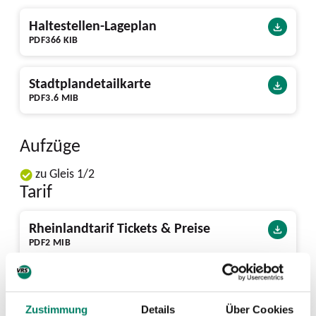
Haltestellen-Lageplan
PDF
366 KIB
Stadtplandetailkarte
PDF
3.6 MIB
Aufzüge
zu Gleis 1/2
Tarif
Rheinlandtarif Tickets & Preise
PDF
2 MIB
Tarifgebietskarte
PDF
499 KIB
Zustimmung
Details
Über Cookies